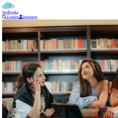
StuBooks
Zoeken
Inloggen